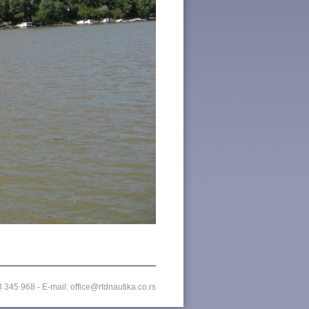
3 345 968
- E-mail: office@rtdnautika.co.rs