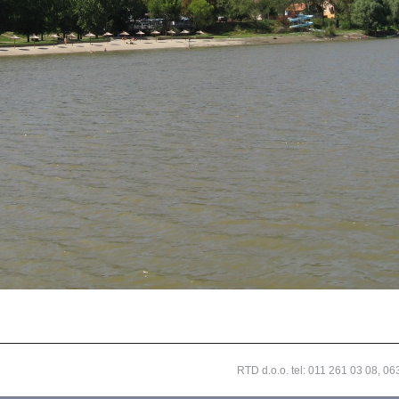
RTD d.o.o. tel:
011 261 03 08
,
06