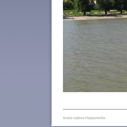
Izrada sajtova
Happymedia